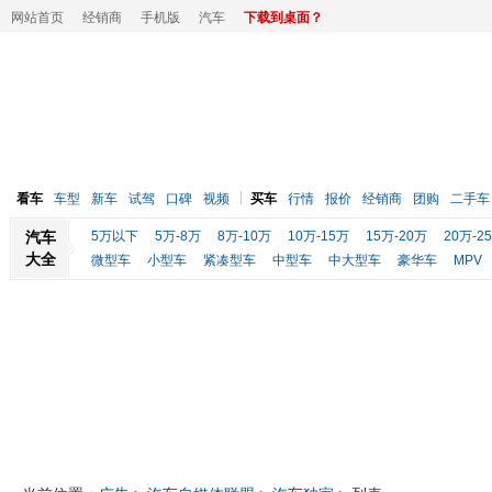
网站首页
经销商
手机版
汽车
下载到桌面？
看车
车型
新车
试驾
口碑
视频
买车
行情
报价
经销商
团购
二手车
汽车
5万以下
5万-8万
8万-10万
10万-15万
15万-20万
20万-2
大全
微型车
小型车
紧凑型车
中型车
中大型车
豪华车
MPV