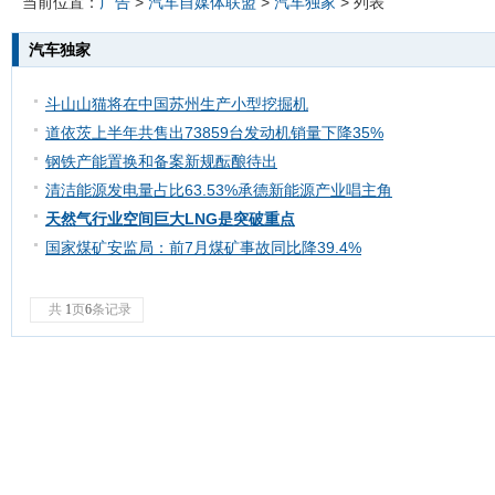
当前位置：
广告
>
汽车自媒体联盟
>
汽车独家
> 列表
汽车独家
斗山山猫将在中国苏州生产小型挖掘机
道依茨上半年共售出73859台发动机销量下降35%
钢铁产能置换和备案新规酝酿待出
清洁能源发电量占比63.53%承德新能源产业唱主角
天然气行业空间巨大LNG是突破重点
国家煤矿安监局：前7月煤矿事故同比降39.4%
共
1
页
6
条记录